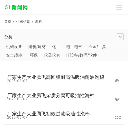
首页
»
供求信息
»
塑料
分类
机械设备
建筑/建材
化工
电工电气
五金/工具
安全/防护
环保
仪器仪表
IT设备/数码/软件
农林牧副渔
交通运输
商务服务
冶金矿产
塑料
橡胶
食品饮料
电子元器件
医疗/护理
包装/印刷
厂家生产大业腾飞高回弹耐高温吸油耐油泡棉
汽摩及配件
日用百货
能源
加工
照明
通信产品
2026-08-07
1
家用电器
美妆日化
运动户外
服装
传媒/广电
厂家生产大业腾飞杂质分离可吸油性海棉
工艺品/礼品
纺织/皮革
办公/文教
纸业
其他未分类
2026-08-07
1
厂家生产大业腾飞初效过滤吸油性泡棉
2026-08-07
2