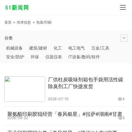
首页
»
供求信息
»
包装/印刷
分类
机械设备
建筑/建材
化工
电工电气
五金/工具
安全/防护
环保
仪器仪表
IT设备/数码/软件
农林牧副渔
交通运输
商务服务
冶金矿产
塑料
橡胶
食品饮料
电子元器件
医疗/护理
包装/印刷
厂供柱炭吸味剂箱包手袋用活性碳
汽摩及配件
日用百货
能源
加工
照明
通信产品
除臭剂工厂快捷发货
家用电器
美妆日化
运动户外
服装
传媒/广电
2026-07-10
4
工艺品/礼品
纺织/皮革
办公/文教
纸业
其他未分类
聚氨酯印刷胶辊经营「春风银星」#拉萨#湖南#甘肃
2026-06-22
5