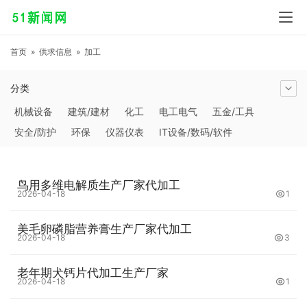
首页
»
供求信息
»
加工
分类
机械设备
建筑/建材
化工
电工电气
五金/工具
安全/防护
环保
仪器仪表
IT设备/数码/软件
农林牧副渔
交通运输
商务服务
冶金矿产
塑料
橡胶
食品饮料
电子元器件
医疗/护理
包装/印刷
鸟用多维电解质生产厂家代加工
汽摩及配件
日用百货
能源
加工
照明
通信产品
2026-04-18
1
家用电器
美妆日化
运动户外
服装
传媒/广电
美毛卵磷脂营养膏生产厂家代加工
工艺品/礼品
纺织/皮革
办公/文教
纸业
其他未分类
2026-04-18
3
老年期犬钙片代加工生产厂家
2026-04-18
1