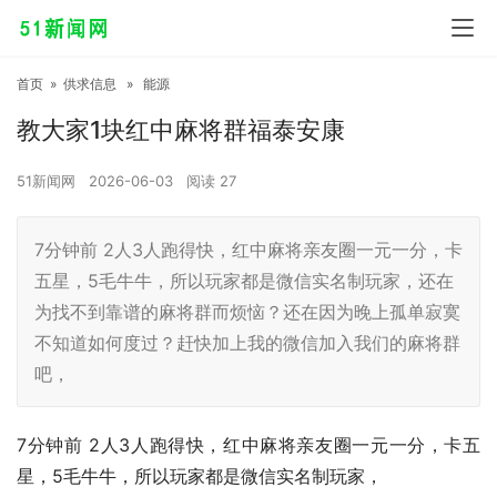
首页
»
供求信息
»
能源
教大家1块红中麻将群福泰安康
51新闻网
2026-06-03
阅读
27
7分钟前 2人3人跑得快，红中麻将亲友圈一元一分，卡
五星，5毛牛牛，所以玩家都是微信实名制玩家，还在
为找不到靠谱的麻将群而烦恼？还在因为晚上孤单寂寞
不知道如何度过？赶快加上我的微信加入我们的麻将群
吧，
7分钟前 2人3人跑得快，红中麻将亲友圈一元一分，卡五
星，5毛牛牛，所以玩家都是微信实名制玩家，