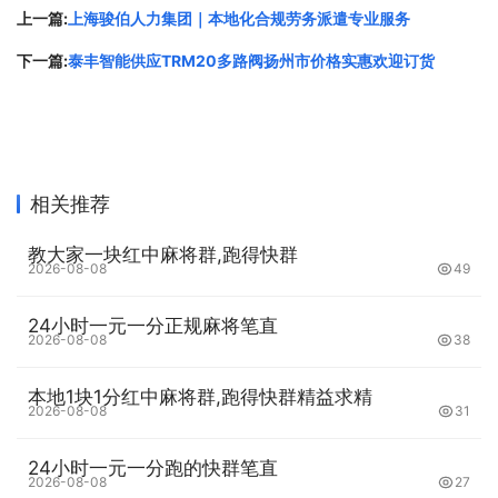
暗杠和明杠都是麻将中非常重要的策略，但适合的情况略有
上一篇:
上海骏伯人力集团｜本地化合规劳务派遣专业服务
不同。暗杠适用于手中已有三张相同的牌，这时可以选择暗
下一篇:
泰丰智能供应TRM20多路阀扬州市价格实惠欢迎订货
杠，算法会比明杠更高，不会让其他玩家知道你的手牌情
况；明杠则适用于想要扩大自己和对手的差距的情况。比
如，当你的手牌中已经有了自己的刻子，而对手的手牌中还
有一张相同的牌时，你可以选择明杠这张牌，从而扩大自己
相关推荐
的胡牌范围，并让对手的手牌更加不稳定。
教大家一块红中麻将群,跑得快群
第四、主动出牌稳住局面
2026-08-08
49
在麻将游戏中，局面的变化是非常快速的，一张牌的选择错
24小时一元一分正规麻将笔直
2026-08-08
38
漏，就可能扭转整个局面。因此，在打牌的时候，需要时刻
紧握局势，做出正确的决策。有时候，你需要主动出牌来稳
本地1块1分红中麻将群,跑得快群精益求精
住局面，比如选择一张比较平稳的牌打出，避免打出一张打
2026-08-08
31
穿可能会让整个局面大重构。同时,要加强和队友之间的沟
通，互相协调和配合，达成共同的目标。
24小时一元一分跑的快群笔直
2026-08-08
27