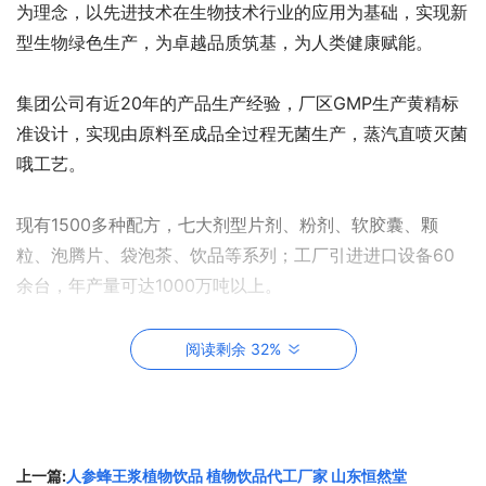
为理念，以先进技术在生物技术行业的应用为基础，实现新
型生物绿色生产，为卓越品质筑基，为人类健康赋能。
集团公司有近20年的产品生产经验，厂区GMP生产黄精标
准设计，实现由原料至成品全过程无菌生产，蒸汽直喷灭菌
哦工艺。
现有1500多种配方，七大剂型片剂、粉剂、软胶囊、颗
粒、泡腾片、袋泡茶、饮品等系列；工厂引进进口设备60
余台，年产量可达1000万吨以上。
片剂产能每年8.4亿片；
阅读剩余 32%
粉剂/颗粒产能每年4亿包；
泡腾片产能每年1.2亿片；
上一篇:
人参蜂王浆植物饮品 植物饮品代工厂家 山东恒然堂