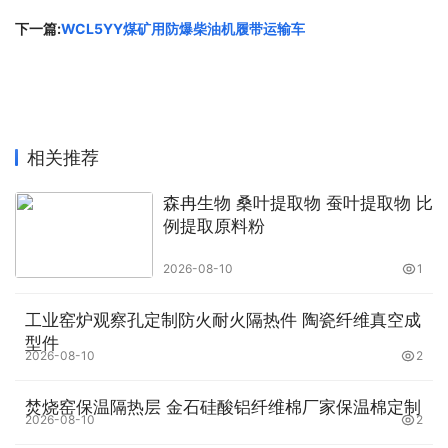
下一篇:
WCL5YY煤矿用防爆柴油机履带运输车
软胶囊产能每年34亿；
如需要OEM/ODM 或者新品研发/品牌代理等，随时可
以联系！我们将为您提供10分钟报价、快速出货服务。联系
电话：18805371065
相关推荐
原文链接：
http://pizawang.cn/news/39941.html
，转载
森冉生物 桑叶提取物 蚕叶提取物 比
和复制请保留此链接。
例提取原料粉
以上就是关于
小分子胶原蛋白肽固体饮料 山东固体饮料代
工厂家 山东恒然堂
全部的内容，关注我们，带您了解更多
2026-08-10
1
相关内容。
工业窑炉观察孔定制防火耐火隔热件 陶瓷纤维真空成
型件
2026-08-10
2
焚烧窑保温隔热层 金石硅酸铝纤维棉厂家保温棉定制
2026-08-10
2