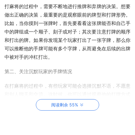
打麻将的过程中，需要不断地进行推牌和弃牌的决策。想要
做出正确的决策，最重要的是观察眼前的牌型和打牌形势。
比如，当你摸到一张牌时，首先要看看这张牌能否和自己手
中的牌组成一个顺子、刻子或对子；其次要注意打牌的顺序
和打出的牌。如果你发现某个玩家打出了一张字牌，那么你
可以推断他的手牌可能有多个字牌，从而避免在后续的出牌
中被对手的冲杠打出。
第二、关注沉默玩家的手牌情况
在打麻将的过程中，有些玩家可能会选择沉默不语，不愿意
和别人聊天和交流。这时候，你可以通过观察他的打牌方式
和出牌顺序，猜测他的手牌情况。比如，如果他出牌时总是
阅读剩余 55%
优先打出两张一样的牌，可能就是在为下一步打出一个刻子
做铺垫。除了观察打牌方式，你还可以通过计算剩余未出的
牌数来猜测对手的手牌情况。