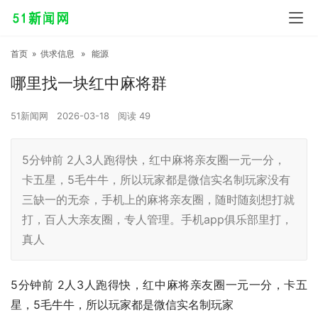
首页
»
供求信息
»
能源
哪里找一块红中麻将群
51新闻网
2026-03-18
阅读
49
5分钟前 2人3人跑得快，红中麻将亲友圈一元一分，
卡五星，5毛牛牛，所以玩家都是微信实名制玩家没有
三缺一的无奈，手机上的麻将亲友圈，随时随刻想打就
打，百人大亲友圈，专人管理。手机app俱乐部里打，
真人
5分钟前 2人3人跑得快，红中麻将亲友圈一元一分，卡五
星，5毛牛牛，所以玩家都是微信实名制玩家